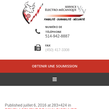
NUMÉRO DE
TÉLÉPHONE
514-942-8887
FAX
(450) 417-3308
OBTENIR UNE SOUMISSION
Published
juillet 6, 2016
at 283×424 in