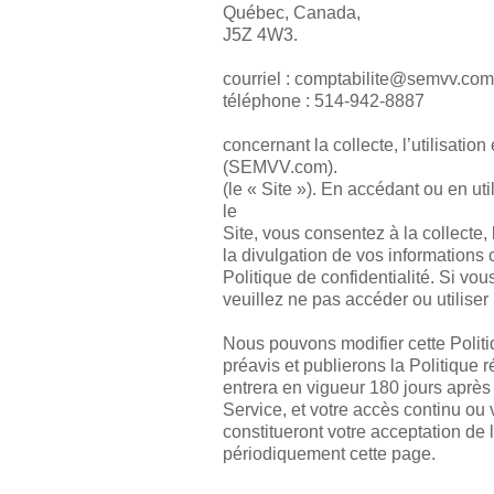
Québec, Canada,
J5Z 4W3.
courriel :
moc.vvmes@etilibatpmoc
téléphone : 514-942-8887
concernant la collecte, l’utilisatio
(SEMVV.com).
(le « Site »). En accédant ou en uti
le
Site, vous consentez à la collecte, l
la divulgation de vos informations
Politique de confidentialité. Si v
veuillez ne pas accéder ou utiliser 
Nous pouvons modifier cette Politi
préavis et publierons la Politique r
entrera en vigueur 180 jours après 
Service, et votre accès continu ou v
constitueront votre acceptation de
périodiquement cette page.