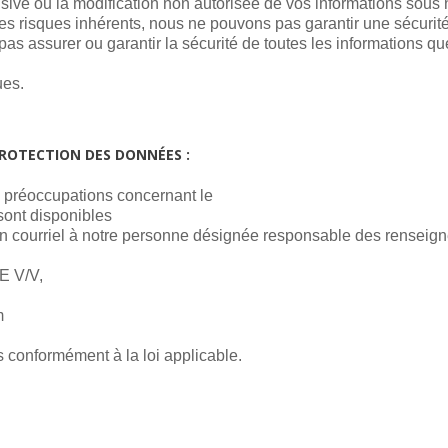
abusive ou la modification non autorisée de vos informations sous 
es risques inhérents, nous ne pouvons pas garantir une sécurité
s assurer ou garantir la sécurité de toutes les informations q
ues.
PROTECTION DES DONNÉES :
 préoccupations concernant le
sont disponibles
n courriel à notre personne désignée responsable des renseig
 V/V,
c
 conformément à la loi applicable.