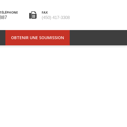
TÉLÉPHONE
FAX
887
(450) 417-3308
OBTENIR UNE SOUMISSION
CTEZ-NOUS
FRANÇAIS