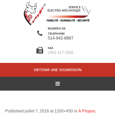
NUMÉRO DE
TÉLÉPHONE
514-942-8887
FAX
(450) 417-3308
OBTENIR UNE SOUMISSION
Published
juillet 7, 2016
at 1200×450 in
À Propos
.